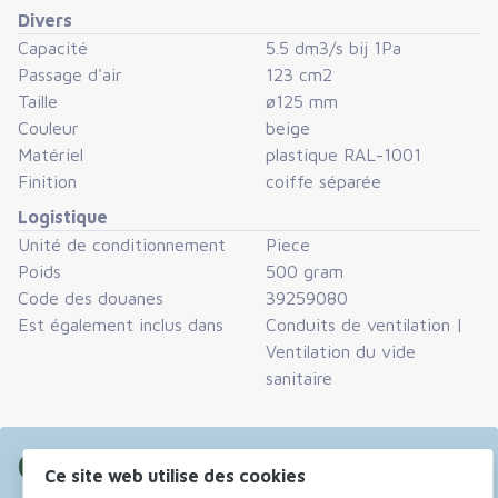
Choisissez ensuite simplement un chapeau et une rallonge
Divers
de la dimension appropriée.
Capacité
5.5 dm3/s bij 1Pa
Passage d'air
123 cm2
La longueur du conduit de ventilation peut être
Taille
ø125 mm
Couleur
beige
facilement augmentée à l’aide de rallonges verticales de
Matériel
plastique RAL-1001
450 mm. Ces rallonges peuvent également être
Finition
coiffe séparée
recoupées sur chantier à la longueur souhaitée, ce qui
Logistique
permet d’obtenir toutes les dimensions intermédiaires.
Unité de conditionnement
Piece
Poids
500 gram
Dans certains cas, aucune rallonge n’est nécessaire ; cela
Code des douanes
39259080
dépend de la situation spécifique.
Est également inclus dans
Conduits de ventilation
|
Ventilation du vide
Tous les composants sont disponibles en six couleurs :
sanitaire
Beige (RAL 1001)
Gris foncé (RAL 7024)
Commander maintenant
Gris clair (RAL 7038)
Ce site web utilise des cookies
Rouge (RAL 3009)