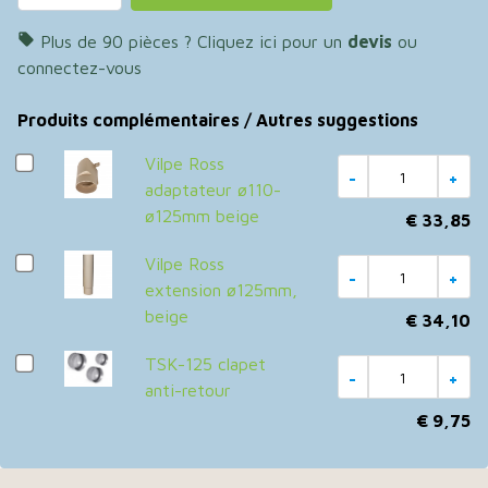
permettant l’évacuation de l’humidité ou de la

Plus de 90 pièces ? Cliquez ici pour un
devis
ou
condensation éventuellement présente.
connectez-vous
Important :
En cas d’utilisation pour l’évacuation des
Produits complémentaires / Autres suggestions
fumées de cuisson, il est recommandé d’intégrer un
Vilpe Ross
clapet anti-retour Ø160 mm
dans le système afin
adaptateur ø110-
d’éviter tout reflux d’air indésirable (courants d’air).
ø125mm beige
€ 33,85
Vilpe Ross
extension ø125mm,
beige
€ 34,10
TSK-125 clapet
anti-retour
€ 9,75