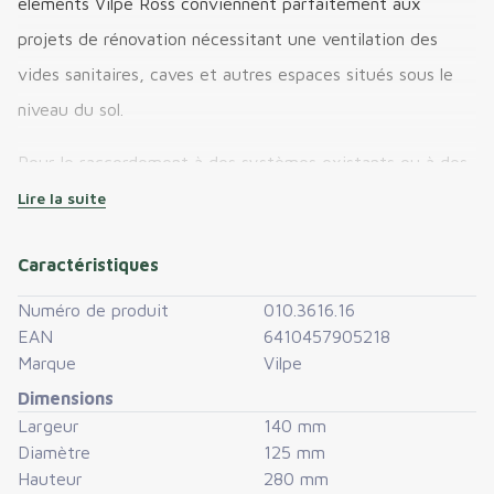
éléments Vilpe Ross conviennent parfaitement aux
projets de rénovation nécessitant une ventilation des
vides sanitaires, caves et autres espaces situés sous le
niveau du sol.
Pour le raccordement à des systèmes existants ou à des
conduits déjà intégrés dans la construction et
Lire la suite
débouchant sur la façade extérieure, vous pouvez
Caractéristiques
composer votre propre configuration de rénovation. Un
adaptateur est toujours nécessaire :
Numéro de produit
010.3616.16
EAN
6410457905218
Adaptateur Vilpe Ross Ø125/110
pour une
Marque
Vilpe
installation sur des conduits de diamètre extérieur
Dimensions
Ø110 mm
Largeur
140 mm
Adaptateur Vilpe Ross Ø160
pour une installation
Diamètre
125 mm
sur des conduits de diamètre extérieur Ø160 mm
Hauteur
280 mm