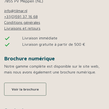
7855 PV Meppen (NL)
info@tilmar.nl
+31(0)591 37 16 68
Conditions générales
Livraisons et retours
done
Livraison immédiate
done
Livraison gratuite à partir de 500 €
Brochure numérique
Notre gamme complète est disponible sur le site web,
mais nous avons également une brochure numérique.
Voir la brochure