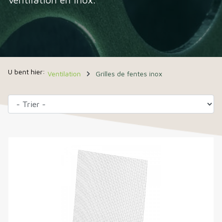
navigate_next
Ventilation
Grilles de fentes inox