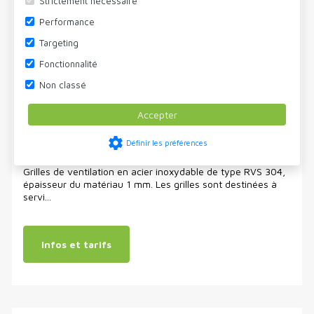
Strictement nécessaire
Performance
Targeting
Fonctionnalité
Non classé
Accepter
Grille de protection inox
settings
Définir les préférences
Grilles de ventilation en acier inoxydable de type RVS 304,
épaisseur du matériau 1 mm. Les grilles sont destinées à
servi...
Infos et tarifs