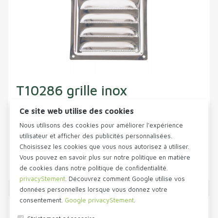
T10286 grille inox
Grille de ventilation ouverte/lames en acier inoxydable 304
Ce site web utilise des cookies
incluant un treillis. Le treillis est facile à retirer.
Nous utilisons des cookies pour améliorer l'expérience
utilisateur et afficher des publicités personnalisées.
Choisissez les cookies que vous nous autorisez à utiliser.
Infos et tarifs
Vous pouvez en savoir plus sur notre politique en matière
de cookies dans notre politique de confidentialité.
privacyStement
. Découvrez comment Google utilise vos
données personnelles lorsque vous donnez votre
consentement.
Google privacyStement
.