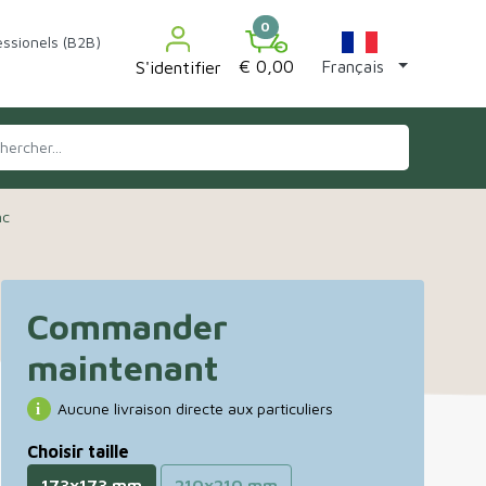


0
ssionels (B2B)
€ 0,00
Français
S'identifier
nc
Commander
maintenant
Aucune livraison directe aux particuliers
Choisir taille
173x173 mm
210x210 mm