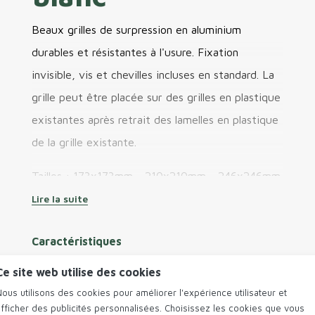
Beaux grilles de surpression en aluminium
durables et résistantes à l'usure. Fixation
invisible, vis et chevilles incluses en standard. La
grille peut être placée sur des grilles en plastique
existantes après retrait des lamelles en plastique
de la grille existante.
Tailles : 173x173mm - 210x210mm - 246x246mm
Couleurs : blanc et aluminium anodisé
Lire la suite
Caractéristiques
Numéro de produit
040.1510.31
Ce site web utilise des cookies
EAN
5413470256023
ous utilisons des cookies pour améliorer l'expérience utilisateur et
afficher des publicités personnalisées. Choisissez les cookies que vous
Application