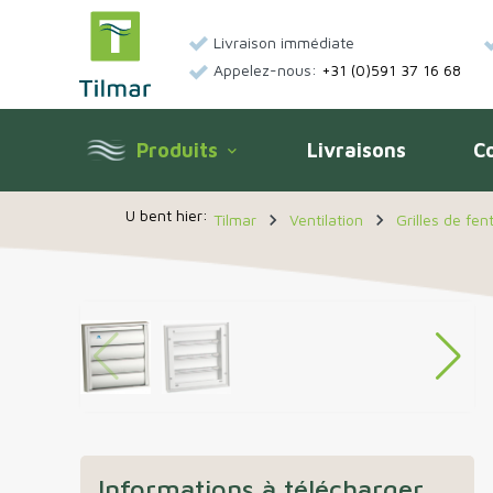
Livraison immédiate
Appelez-nous:
+31 (0)591 37 16 68
Produits
Livraisons
C
keyboard_arrow_down
navigate_next
navigate_next
Tilmar
Ventilation
Grilles de fe
Informations à télécharger