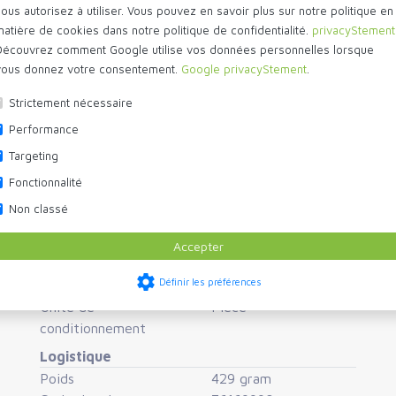
ous autorisez à utiliser. Vous pouvez en savoir plus sur notre politique en
Largeur de trou
130 mm
matière de cookies dans notre politique de confidentialité.
privacyStement
Hauteur de trou
130 mm
Découvrez comment Google utilise vos données personnelles lorsque
Convient pour
mur / façade
vous donnez votre consentement.
Google privacyStement
.
Dimensions
Strictement nécessaire
Largeur
173 mm
Hauteur
173 mm
Performance
Épaisseur
29 mm
Targeting
Divers
Fonctionnalité
Taille
173x173 mm
Non classé
Couleur
blanc
Matériel
aluminum
Accepter
Finition
monté en surface
settings
Définir les préférences
Configuration
carré
Unité de
Piece
conditionnement
Logistique
Poids
429 gram