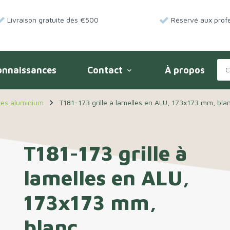
Livraison gratuite dès €500
Réservé aux profe
onnaissances
Contact
À propos
keyboard_arrow_down
navigate_next
ntes aluminium
T181-173 grille à lamelles en ALU, 173x173 mm, bla
T181-173 grille à
lamelles en ALU,
173x173 mm,
blanc