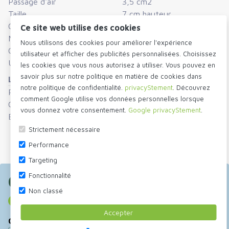
Passage d'air
3,5 cm2
Taille
7 cm hauteur
Disponible en variantes d'emballage, demandez les
Couleur
anthracite
Ce site web utilise des cookies
possibilités.
Matériel
inox
Nous utilisons des cookies pour améliorer l'expérience
Configuration
allongée
utilisateur et afficher des publicités personnalisées. Choisissez
Unité de conditionnement
Box (20 pieces)
les cookies que vous nous autorisez à utiliser. Vous pouvez en
savoir plus sur notre politique en matière de cookies dans
Logistique
notre politique de confidentialité.
privacyStement
. Découvrez
Poids
240 gram
comment Google utilise vos données personnelles lorsque
Code des douanes
73269060
vous donnez votre consentement.
Google privacyStement
.
Est également inclus dans
Prévention parasitaire
|
Ventilation par joints
Strictement nécessaire
facade
Performance
Targeting
Fonctionnalité
Commander maintenant
Non classé
Aucune livraison directe aux particuliers
Accepter
Choisir taille