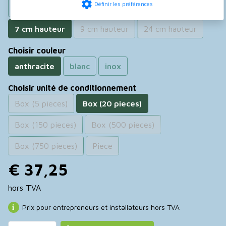
settings
Définir les préférences
4 cm hauteur
5 cm hauteur
6 cm hauteur
7 cm hauteur
9 cm hauteur
24 cm hauteur
Choisir couleur
anthracite
blanc
inox
Choisir unité de conditionnement
Box (5 pieces)
Box (20 pieces)
Box (150 pieces)
Box (500 pieces)
Box (750 pieces)
Piece
€ 37,25
hors TVA
Prix pour entrepreneurs et installateurs hors TVA