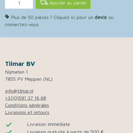
Ajouter au panier

Plus de 50 pièces ? Cliquez ici pour un
devis
ou
connectez-vous
Tilmar BV
Nijmaten 1
7855 PV Meppen (NL)
info@tilmar.nl
+31(0)591 37 16 68
Conditions générales
Livraisons et retours
done
Livraison immédiate
done
Livraison gratuite à partir de 500 €