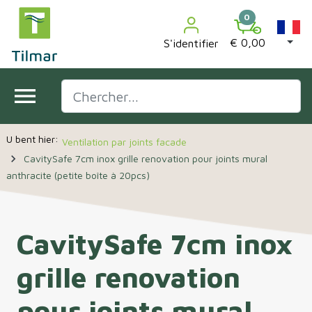

0
€ 0,00
S'identifier
menu
Ventilation par joints facade
navigate_next
CavitySafe 7cm inox grille renovation pour joints mural
anthracite (petite boîte à 20pcs)
CavitySafe 7cm inox
grille renovation
pour joints mural