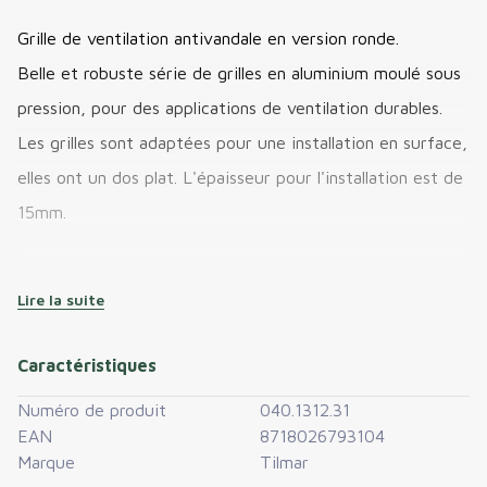
Grille de ventilation antivandale en version ronde.
Belle et robuste série de grilles en aluminium moulé sous
pression, pour des applications de ventilation durables.
Les grilles sont adaptées pour une installation en surface,
elles ont un dos plat. L'épaisseur pour l'installation est de
15mm.
Version ronde, avec moustiquaire, aluminium brut ou
Lire la suite
peint en couleur.
La moustiquaire est facile à enlever.
Caractéristiques
Préférez-vous un kit de passage mural complet avec
Numéro de produit
040.1312.31
EAN
8718026793104
cette grille ?
Marque
Tilmar
Alors regardez ici :