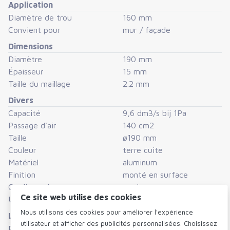
Application
Kit de passage mural T125-C
Diamètre de trou
160 mm
Convient pour
mur / façade
Kit de vis 3 :
Dimensions
Le kit de vis 3 est spécialement composé pour le
Diamètre
190 mm
montage de ce produit sur la façade. Le kit comprend 2
Épaisseur
15 mm
vis à tête bombeé 4×40 mm – Torx20 avec 2 chevilles.
Taille du maillage
2.2 mm
Perçage 6 mm. Disponible en option.
Divers
Capacité
9,6 dm3/s bij 1Pa
Passage d'air
140 cm2
Taille
ø190 mm
Couleur
terre cuite
Matériel
aluminum
Finition
monté en surface
Configuration
rond
Ce site web utilise des cookies
Unité de conditionnement
Piece
Nous utilisons des cookies pour améliorer l'expérience
Logistique
utilisateur et afficher des publicités personnalisées. Choisissez
Poids
255 gram