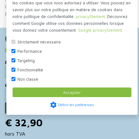
les cookies que vous nous autorisez à utiliser. Vous pouvez en
Code des douanes
76169990
savoir plus sur notre politique en matière de cookies dans
Est également inclus dans
Grilles de fentes aluminium
notre politique de confidentialité.
privacyStement
. Découvrez
comment Google utilise vos données personnelles lorsque
vous donnez votre consentement.
Google privacyStement
.
Commander maintenant
Strictement nécessaire
Aucune livraison directe aux particuliers
Performance
Targeting
Choisir taille
Fonctionnalité
220x220 mm
ø190 mm
Non classé
Choisir couleur
Accepter
aluminium
blanc
bronze
noir
settings
Définir les préférences
terre cuite
€ 32,90
hors TVA